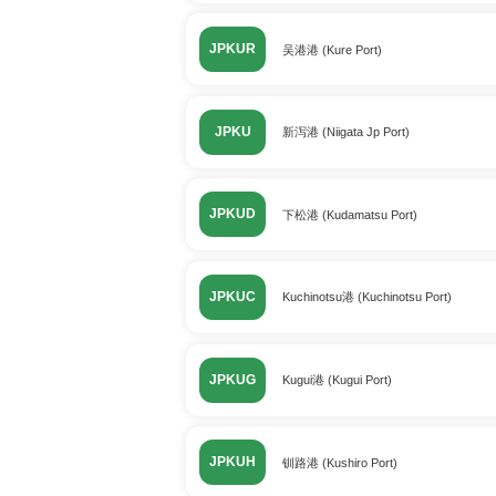
JPKUR
吴港港 (Kure Port)
JPKU
新泻港 (Niigata Jp Port)
JPKUD
下松港 (Kudamatsu Port)
JPKUC
Kuchinotsu港 (Kuchinotsu Port)
JPKUG
Kugui港 (Kugui Port)
JPKUH
钏路港 (Kushiro Port)