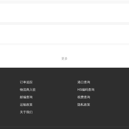
更多
订单追踪
港口查询
物流商入驻
HS编码查询
邮编查询
税费查询
运输政策
隐私政策
关于我们