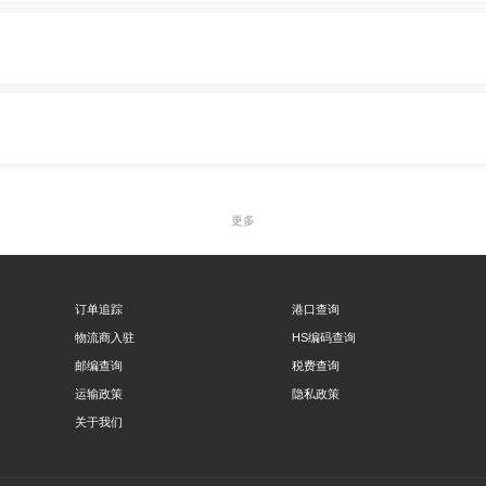
更多
订单追踪
港口查询
物流商入驻
HS编码查询
邮编查询
税费查询
运输政策
隐私政策
关于我们