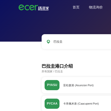
首页
物流询价
巴拉圭
CNSHA
SGSIN
CNSZX
USLAX
巴拉圭港口介绍
所有国家
/
巴拉圭
PYASU
亚松森港 (Asuncion Port)
PYCAA
卡库佩米港 (Caacupemi Port)