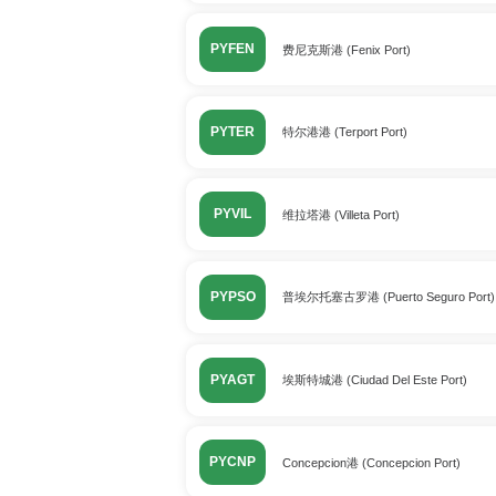
PYFEN
费尼克斯港 (Fenix Port)
PYTER
特尔港港 (Terport Port)
PYVIL
维拉塔港 (Villeta Port)
PYPSO
普埃尔托塞古罗港 (Puerto Seguro Port)
PYAGT
埃斯特城港 (Ciudad Del Este Port)
PYCNP
Concepcion港 (Concepcion Port)