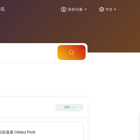
资讯
登录/注册
中文
详情
瓦杜兹港 (Vaduz Port)