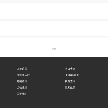
更多
订单追踪
港口查询
物流商入驻
HS编码查询
邮编查询
税费查询
运输政策
隐私政策
关于我们