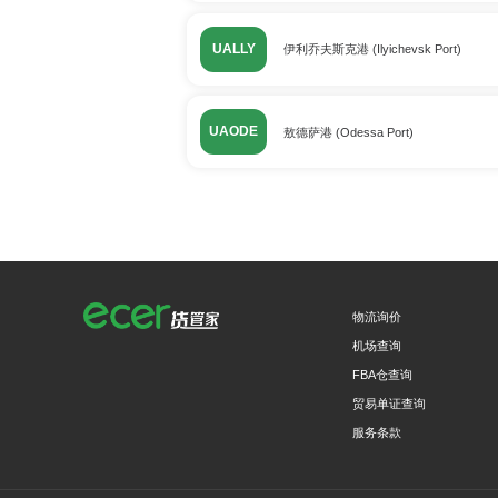
UALLY
伊利乔夫斯克港 (Ilyichevsk Port)
UAODE
敖德萨港 (Odessa Port)
物流询价
机场查询
FBA仓查询
贸易单证查询
服务条款