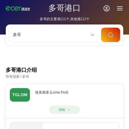
多哥港口
多哥的主要港口1个,其他港口2个
多哥
CNSHA
SGSIN
CNSZX
USLAX
NLRTM
多哥港口介绍
所有国家
/
多哥
洛美港港 (Lome Port)
TGLOM
详情