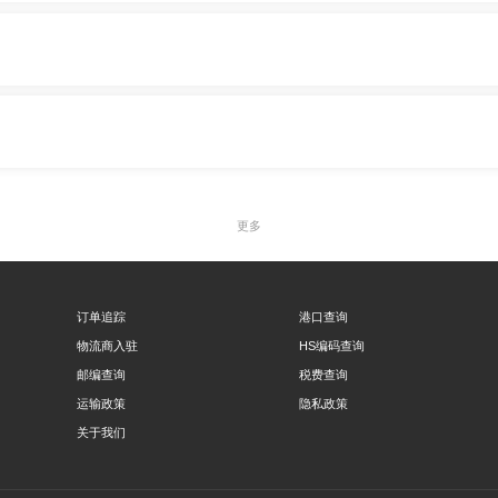
更多
订单追踪
港口查询
物流商入驻
HS编码查询
邮编查询
税费查询
运输政策
隐私政策
关于我们