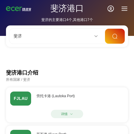
斐济港口
斐济的主要港口4个,其他港口7个
斐济
CNSHA
SGSIN
CNSZX
USLAX
NLRTM
斐济港口介绍
所有国家
/
斐济
劳托卡港 (Lautoka Port)
FJLAU
详情