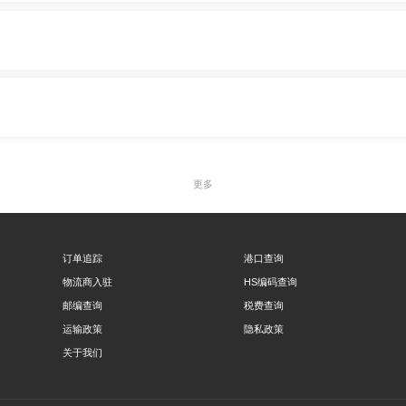
更多
订单追踪
港口查询
物流商入驻
HS编码查询
邮编查询
税费查询
运输政策
隐私政策
关于我们