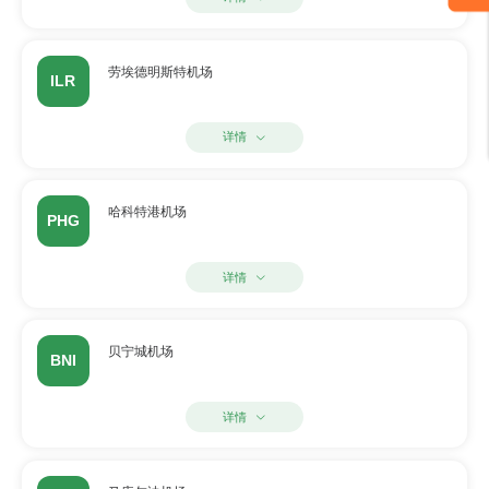
劳埃德明斯特机场
ILR
详情
哈科特港机场
PHG
详情
贝宁城机场
BNI
详情