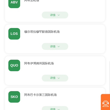
阿布贾机场
ABV
详情
穆尔塔拉穆罕默德国际机场
LOS
详情
阿夸伊博姆州国际机场
QUO
详情
阿布巴卡尔第三国际机场
SKO
详情