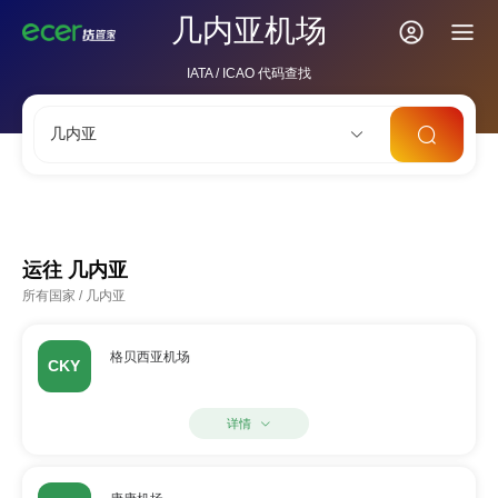
几内亚机场
IATA / ICAO 代码查找
几内亚
LAX
ORD
PVG
SIN
AMS
运往
几内亚
所有国家
/
几内亚
格贝西亚机场
CKY
详情