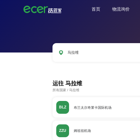
首页
物流询价
马拉维
LAX
ORD
PVG
SIN
AMS
运往
马拉维
所有国家
/
马拉维
BLZ
布兰太尔奇莱卡国际机场
ZZU
姆祖祖机场