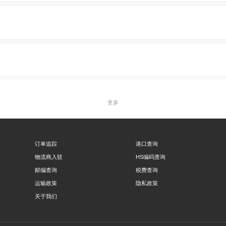
更多
订单追踪
港口查询
物流商入驻
HS编码查询
邮编查询
税费查询
运输政策
隐私政策
关于我们