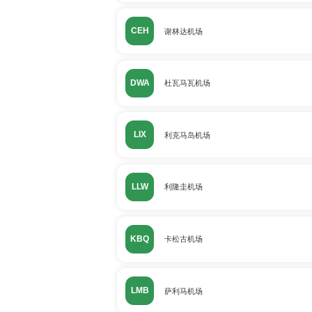
CEH
谢林达机场
DWA
杜瓦马瓦机场
LIX
利克马岛机场
LLW
利隆圭机场
KBQ
卡松古机场
LMB
萨利马机场