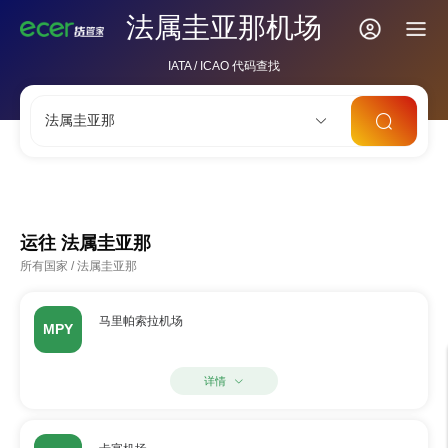
法属圭亚那机场
IATA / ICAO 代码查找
法属圭亚那
LAX
ORD
PVG
SIN
AMS
运往
法属圭亚那
所有国家
/
法属圭亚那
马里帕索拉机场
MPY
详情