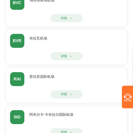
博阿维斯塔机场
BVC
详情
布拉瓦机场
BVR
详情
普拉亚国际机场
RAI
详情
阿米尔卡-卡布拉尔国际机场
SID
详情