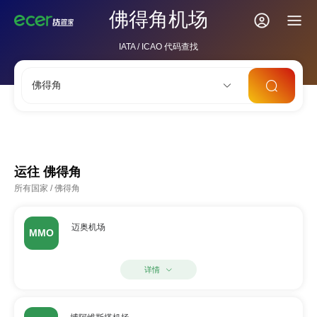
佛得角机场
IATA / ICAO 代码查找
佛得角
LAX
ORD
PVG
SIN
AMS
运往
佛得角
所有国家
/
佛得角
迈奥机场
MMO
详情