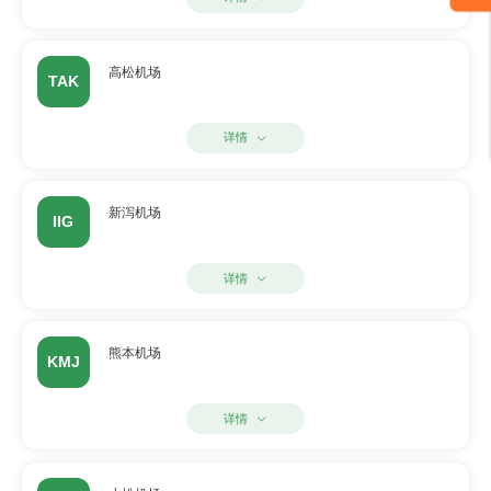
高松机场
TAK
详情
新泻机场
IIG
详情
熊本机场
KMJ
详情