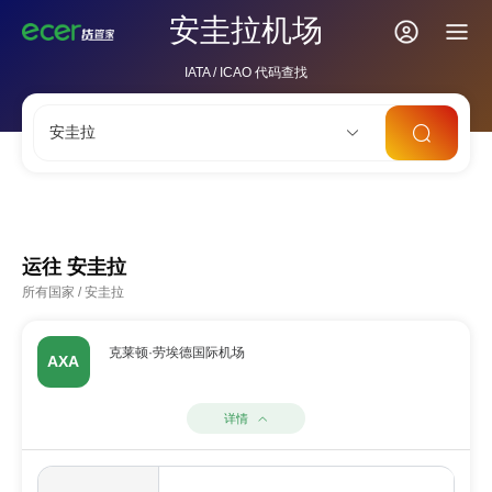
安圭拉机场
IATA / ICAO 代码查找
安圭拉
LAX
ORD
PVG
SIN
AMS
运往
安圭拉
所有国家
/
安圭拉
克莱顿·劳埃德国际机场
AXA
详情