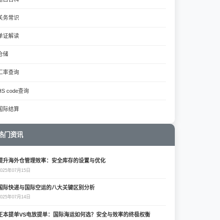
关务常识
单证解读
仓储
汇率查询
HS code查询
国际结算
热门资讯
提升海外仓管理效率：安全库存的设置与优化
2025年07月15日
国际快递与国际空运的八大关键区别分析
2025年07月14日
正本提单VS电放提单：国际海运如何选？安全与效率的终极权衡