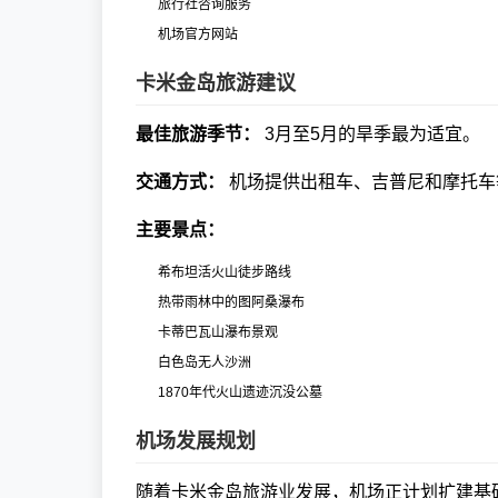
旅行社咨询服务
机场官方网站
卡米金岛旅游建议
最佳旅游季节：
3月至5月的旱季最为适宜。
交通方式：
机场提供出租车、吉普尼和摩托车
主要景点：
希布坦活火山徒步路线
热带雨林中的图阿桑瀑布
卡蒂巴瓦山瀑布景观
白色岛无人沙洲
1870年代火山遗迹沉没公墓
机场发展规划
随着卡米金岛旅游业发展，机场正计划扩建基