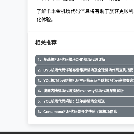
了解卡米金机场代码信息将有助于旅客更顺利
化体验。
相关推荐
1、莫基拉机场代码揭秘ONR机场代码详解
2、BVS机场代码详解布雷维斯机场及全球机场代码查询指南
3、YOL机场代码约拉机场空运指南及全球机场代码高效查询
4、澳洲内陆机场代码揭秘Inverway机场代码深度解析
5、YOE机场代码揭秘：法尔赫机场全知道
6、Contamana机场代码是多少快速了解机场信息