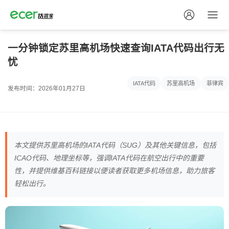
一分钟锁定苏里高机场快速查询IATA代码出行无
忧
IATA代码
苏里高机场
菲律宾
发布时间：2026年01月27日
本文提供苏里高机场的IATA代码（SUG）及其他关键信息，包括
ICAO代码、地理坐标等，强调IATA代码在航空出行中的重要
性，并提供维基百科链接以便读者获取更多机场信息，助力旅客
轻松出行。