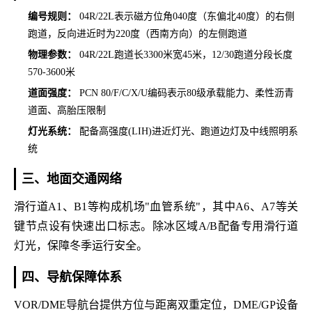
编号规则：
04R/22L表示磁方位角040度（东偏北40度）的右侧
跑道，反向进近时为220度（西南方向）的左侧跑道
物理参数：
04R/22L跑道长3300米宽45米，12/30跑道分段长度
570-3600米
道面强度：
PCN 80/F/C/X/U编码表示80级承载能力、柔性沥青
道面、高胎压限制
灯光系统：
配备高强度(LIH)进近灯光、跑道边灯及中线照明系
统
三、地面交通网络
滑行道A1、B1等构成机场"血管系统"，其中A6、A7等关
键节点设有快速出口标志。除冰区域A/B配备专用滑行道
灯光，保障冬季运行安全。
四、导航保障体系
VOR/DME导航台提供方位与距离双重定位，DME/GP设备