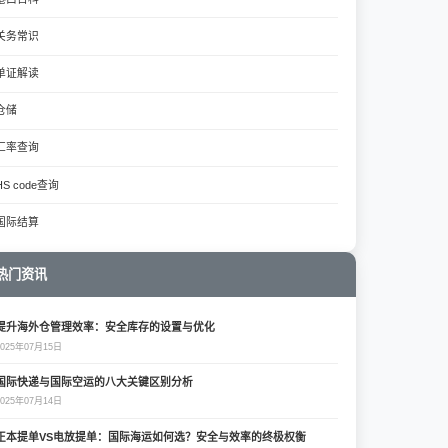
关务常识
单证解读
仓储
汇率查询
HS code查询
国际结算
热门资讯
提升海外仓管理效率：安全库存的设置与优化
2025年07月15日
国际快递与国际空运的八大关键区别分析
2025年07月14日
正本提单VS电放提单：国际海运如何选？安全与效率的终极权衡