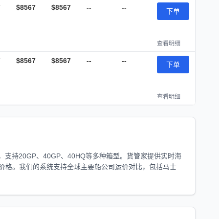
7
$8567
$8567
--
--
下单
查看明细
7
$8567
$8567
--
--
下单
查看明细
持20GP、40GP、40HQ等多种箱型。货管家提供实时海
价格。我们的系统支持全球主要船公司运价对比，包括马士