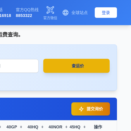

话
官方QQ热线

全球站点
登录
16918
8853322
官方微信
箱运费查询。
查运价
提交询价
40GP
40HQ
40NOR
45HQ
操作