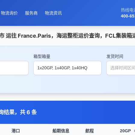
热线电
物流询价
服务商
物流资讯
400-65
市 运往 France.Paris，海运整柜运价查询，FCL集装
箱型箱量
发货时间
询结果，共 6 条
港口
船期信息
航程
20GP