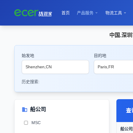
首页
产品服务
物流工具


中国.深圳
始发地
目的地
历史搜索:
船公司
查
MSC
船公司