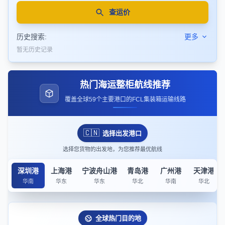
查运价
历史搜索:
更多
暂无历史记录
热门海运整柜航线推荐
覆盖全球59个主要港口的FCL集装箱运输线路
🇨🇳
选择出发港口
选择您货物的出发地，为您推荐最优航线
深圳港
上海港
宁波舟山港
青岛港
广州港
天津港
华南
华东
华东
华北
华南
华北
全球热门目的地