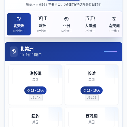
覆盖六大洲59个主要港口，为您的货物选择最佳目的地
🌎
🇪🇺
🌏
🇦🇺
🌎
北美洲
欧洲
亚洲
大洋洲
南美洲
10个港口
12个港口
14个港口
7个港口
8个港口
北美洲
🌎
10 个热门港口
洛杉矶
长滩
美国
美国
12 - 15天
12 - 15天
USLAX
USLGB
纽约
西雅图
美国
美国